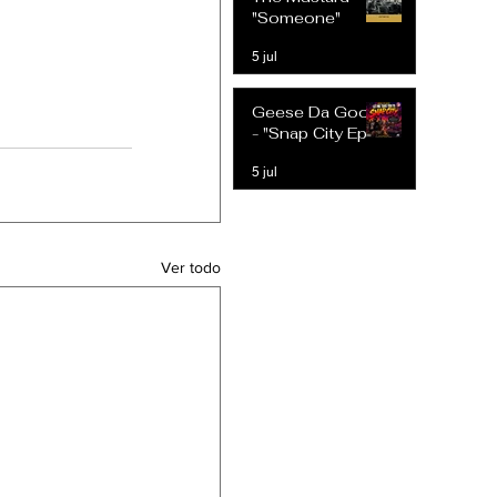
Expectativas
"Someone"
Modernas
5 jul
Geese Da Goon
- "Snap City Ep"
5 jul
Ver todo