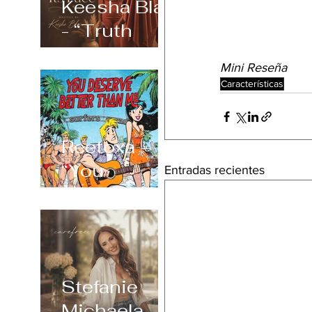
Keesha Blair
- “Truth
Always
Mini Reseña
Shows Its
Características
Face”
Reetoxa –
“You
Entradas recientes
Deserve
Better Than
Me”
Stefanie
Michaela –