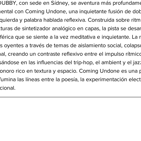
DUBBY, con sede en Sídney, se aventura más profundam
imental con Coming Undone, una inquietante fusión de dob
zquierda y palabra hablada reflexiva. Construida sobre rit
uras de sintetizador analógico en capas, la pista se desar
érica que se siente a la vez meditativa e inquietante. La n
s oyentes a través de temas de aislamiento social, colapso
al, creando un contraste reflexivo entre el impulso rítmico
sándose en las influencias del trip-hop, el ambient y el 
sonoro rico en textura y espacio. Coming Undone es una 
umina las líneas entre la poesía, la experimentación elect
ional.