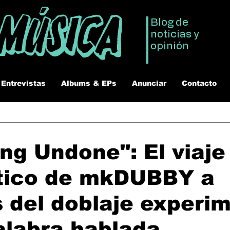
 Música
Blog de
noticias y
opinión
Entrevistas
Albums & EPs
Anunciar
Contacto
ng Undone": El viaje
tico de mkDUBBY a
s del doblaje experi
palabra hablada