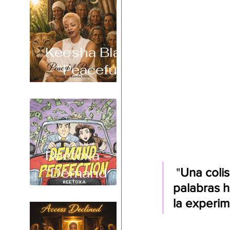
Keesha Blair
– “Peaceful
Power”
Reetoxa –
“Demand
 "
Una colis
palabras h
Perfection”
la experim