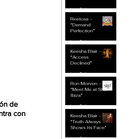
hace 7 días
Reetoxa –
“Demand
Perfection”
hace 7 días
Keesha Blair –
“Access
Declined”
hace 7 días
Ron Morven –
“Meet Me at Shu
Ibiza”
ión de 
hace 7 días
ntra con 
Keesha Blair -
“Truth Always
Shows Its Face”
hace 7 días