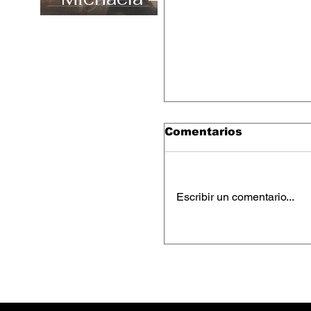
“Carefree”
Comentarios
Escribir un comentario...
Cheryl Craigie – “