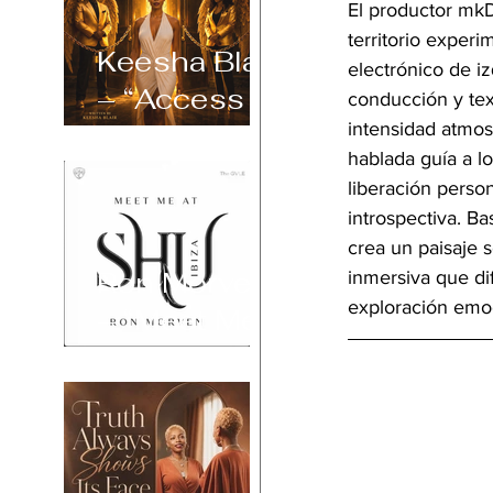
El productor mk
territorio exper
Keesha Blair
electrónico de i
– “Access
conducción y text
Declined”
intensidad atmosf
hablada guía a lo
liberación person
introspectiva. Ba
crea un paisaje 
Ron Morven
inmersiva que dif
exploración emoc
– “Meet Me
at Shu Ibiza”