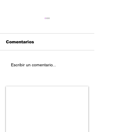
Comentarios
Reetoxa – “You
Stefanie Mich
Escribir un comentario...
Deserve Better Than
“Carefree”
Me”