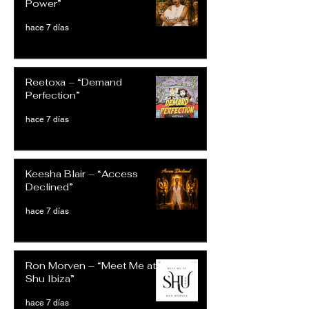
Power”
hace 7 días
Reetoxa – “Demand
Perfection”
hace 7 días
Keesha Blair – “Access
Declined”
hace 7 días
Ron Morven – “Meet Me at
Shu Ibiza”
hace 7 días