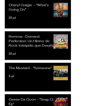
Cheryl Craigie – “What’s
Going On”
20 jul
Reetoxa –Demand
Perfection: Un Himno de
Rock Intrépido que Desafía
las Expectativas Modernas
20 jul
The Mustard - "Someone"
5 jul
Geese Da Goon - "Snap City
Ep"