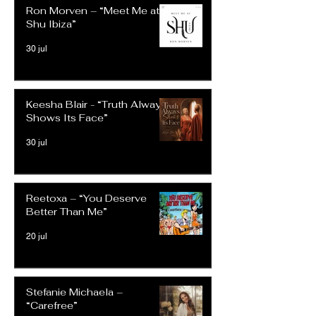
Ron Morven – “Meet Me at
Shu Ibiza”
30 jul
Keesha Blair - “Truth Always
Shows Its Face”
30 jul
Reetoxa – “You Deserve
Better Than Me”
20 jul
Stefanie Michaela –
“Carefree”