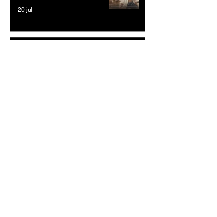
20 jul
Cheryl Craigie – “What’s
Going On”
20 jul
Reetoxa –Demand
Perfection: Un Himno de
Rock Intrépido que Desafía
las Expectativas Modernas
20 jul
The Mustard - "Someone"
5 jul