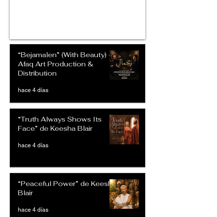
“Bejamalen” (With Beauty) –
Afaq Art Production &
Distribution
hace 4 días
“Truth Always Shows Its
Face” de Keesha Blair
hace 4 días
“Peaceful Power” de Keesha
Blair
hace 4 días