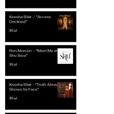
Keesha Blair – “Access
Declined”
30 jul
Ron Morven – “Meet Me at
Shu Ibiza”
30 jul
Keesha Blair - “Truth Always
Shows Its Face”
30 jul