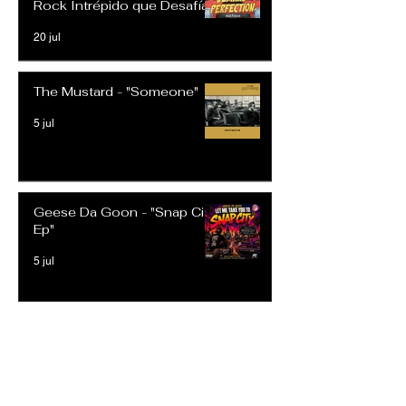
Rock Intrépido que Desafía
las Expectativas Modernas
20 jul
The Mustard - "Someone"
5 jul
Geese Da Goon - "Snap City
Ep"
5 jul