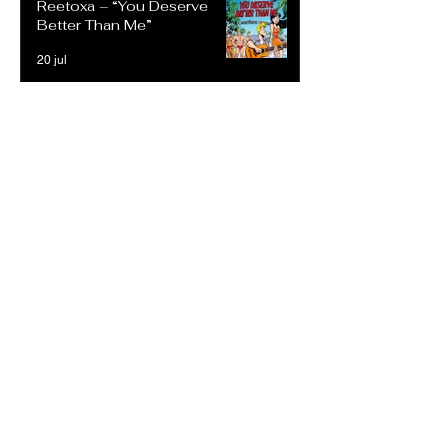
Reetoxa – “You Deserve
Better Than Me”
20 jul
Stefanie Michaela –
“Carefree”
20 jul
Cheryl Craigie – “What’s
Going On”
20 jul
Reetoxa –Demand
Perfection: Un Himno de
Rock Intrépido que Desafía