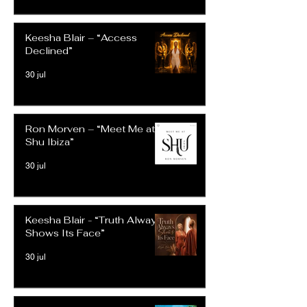
Keesha Blair – “Access
Declined”
30 jul
Ron Morven – “Meet Me at
Shu Ibiza”
30 jul
Keesha Blair - “Truth Always
Shows Its Face”
30 jul