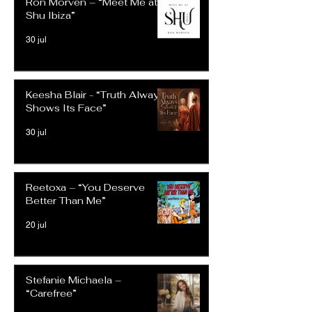
Ron Morven – “Meet Me at
Shu Ibiza”
30 jul
Keesha Blair - “Truth Always
Shows Its Face”
30 jul
Reetoxa – “You Deserve
Better Than Me”
20 jul
Stefanie Michaela –
“Carefree”