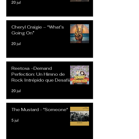
20 jul
Cheryl Craigie – “What’s
Going On”
20 jul
Reetoxa –Demand
Perfection: Un Himno de
Rock Intrépido que Desafía
las Expectativas Modernas
20 jul
The Mustard - "Someone"
5 jul