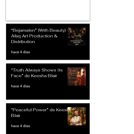
“Bejamalen” (With Beauty) –
Afaq Art Production &
Distribution
hace 4 días
“Truth Always Shows Its
Face” de Keesha Blair
hace 4 días
“Peaceful Power” de Keesha
Blair
hace 4 días