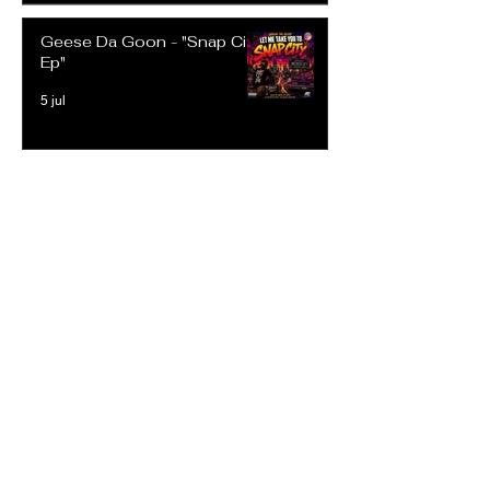
Geese Da Goon - "Snap City
Ep"
5 jul