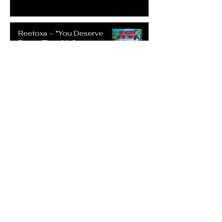
Reetoxa – “You Deserve
Better Than Me”
20 jul
Stefanie Michaela –
“Carefree”
20 jul
Cheryl Craigie – “What’s
Going On”
20 jul