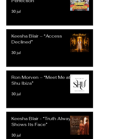
Perfection”
30 jul
Keesha Blair – “Access
Declined”
30 jul
Ron Morven – “Meet Me at
Shu Ibiza”
30 jul
Keesha Blair - “Truth Always
Shows Its Face”
30 jul