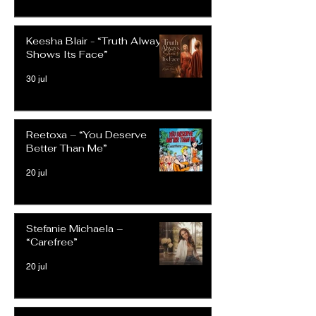
Keesha Blair - “Truth Always
Shows Its Face”
30 jul
Reetoxa – “You Deserve
Better Than Me”
20 jul
Stefanie Michaela –
“Carefree”
20 jul