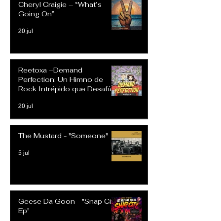
Cheryl Craigie – “What’s
Going On”
20 jul
Reetoxa –Demand
Perfection: Un Himno de
Rock Intrépido que Desafía
las Expectativas Modernas
20 jul
The Mustard - "Someone"
5 jul
Geese Da Goon - "Snap City
Ep"