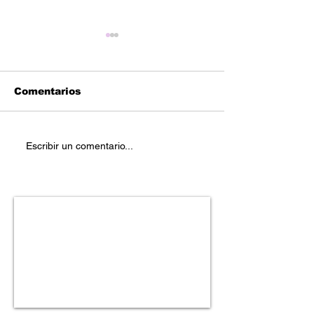
Comentarios
Reetoxa – “Bo
Geese Da Goon -
Escribir un comentario...
"Snap City Ep"