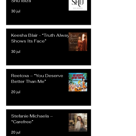
Shu Ibiza”
30 jul
Keesha Blair - “Truth Always
Shows Its Face”
30 jul
Reetoxa – “You Deserve
Better Than Me”
20 jul
Stefanie Michaela –
“Carefree”
20 jul