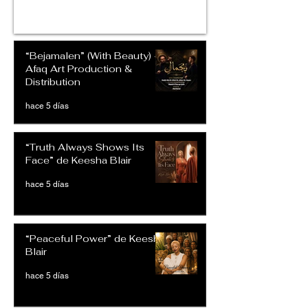
“Bejamalen” (With Beauty) –
Afaq Art Production &
Distribution
hace 5 días
“Truth Always Shows Its
Face” de Keesha Blair
hace 5 días
“Peaceful Power” de Keesha
Blair
hace 5 días