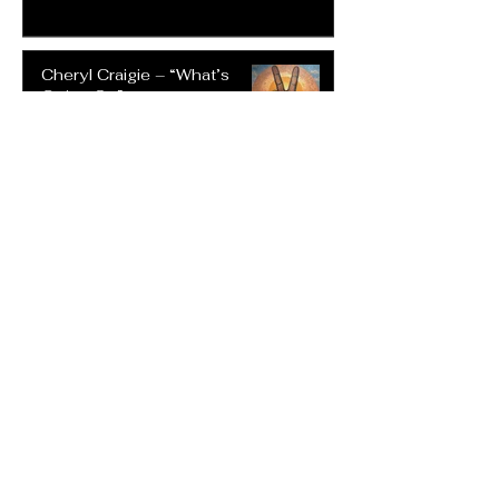
Cheryl Craigie – “What’s
Going On”
20 jul
Reetoxa –Demand
Perfection: Un Himno de
Rock Intrépido que Desafía
las Expectativas Modernas
20 jul
The Mustard - "Someone"
5 jul