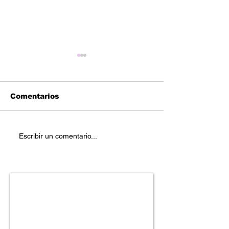
Comentarios
Reetoxa – “You
Stefanie Mich
Escribir un comentario...
Deserve Better Than
“Carefree”
Me”