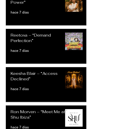
Power”
hace 7 días
Reetoxa – “Demand
Perfection”
hace 7 días
Keesha Blair – “Access
Declined”
hace 7 días
Ron Morven – “Meet Me at
Shu Ibiza”
hace 7 días