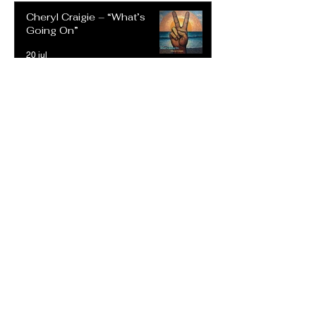
Cheryl Craigie – “What’s
Going On”
20 jul
Reetoxa –Demand
Perfection: Un Himno de
Rock Intrépido que Desafía
las Expectativas Modernas
20 jul
The Mustard - "Someone"
5 jul
Geese Da Goon - "Snap City
Ep"