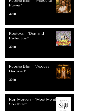
Keesha Blair – “Peaceful
Power”
30 jul
Reetoxa – “Demand
Perfection”
30 jul
Keesha Blair – “Access
Declined”
30 jul
Ron Morven – “Meet Me at
Shu Ibiza”