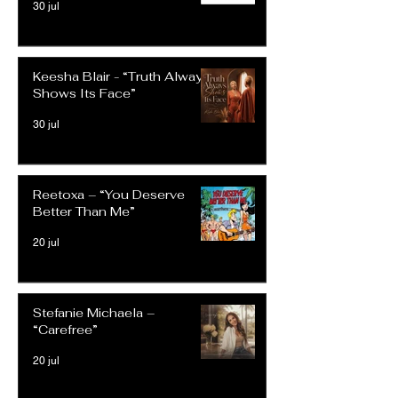
30 jul
Keesha Blair - “Truth Always
Shows Its Face”
30 jul
Reetoxa – “You Deserve
Better Than Me”
20 jul
Stefanie Michaela –
“Carefree”
20 jul