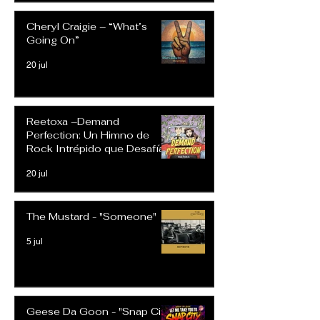
Cheryl Craigie – “What’s
Going On”
20 jul
Reetoxa –Demand
Perfection: Un Himno de
Rock Intrépido que Desafía
las Expectativas Modernas
20 jul
The Mustard - "Someone"
5 jul
Geese Da Goon - "Snap City