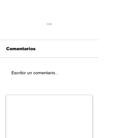
Comentarios
Reetoxa – “Bo
Geese Da Goon -
Escribir un comentario...
"Snap City Ep"