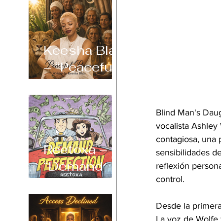
Keesha Blair
– “Peaceful
Power”
Blind Man's Daug
vocalista Ashley
contagiosa, una p
Reetoxa –
sensibilidades de
“Demand
reflexión person
control.
Perfection”
Desde la primera 
La voz de Wolfe 