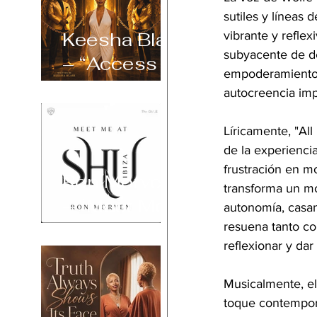
sutiles y líneas
Keesha Blair
vibrante y reflex
subyacente de de
– “Access
empoderamiento c
Declined”
autocreencia imp
Líricamente, "All
de la experiencia
frustración en m
Ron Morven
transforma un mo
– “Meet Me
autonomía, casand
at Shu Ibiza”
resuena tanto co
reflexionar y dar
Musicalmente, el
toque contemporá