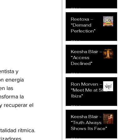
30 jul
Reetoxa –
“Demand
Perfection”
30 jul
Keesha Blair –
“Access
Declined”
ntista y 
30 jul
on energía 
Ron Morven –
en las 
“Meet Me at Shu
Ibiza”
nsforma la 
y recuperar el 
30 jul
Keesha Blair -
“Truth Always
Shows Its Face”
alidad rítmica. 
tizadores 
30 jul