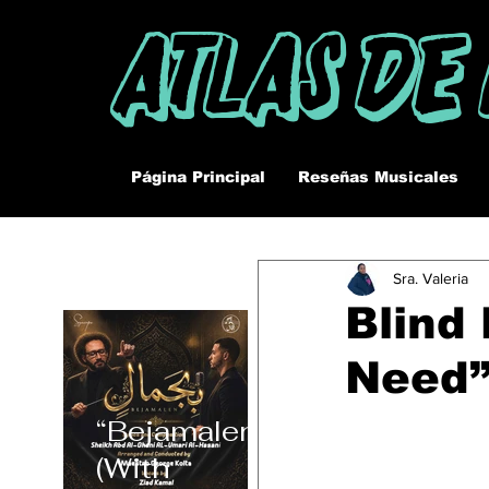
Atlas De
Página Principal
Reseñas Musicales
Sra. Valeria
Blind 
Need
“Bejamalen”
(With