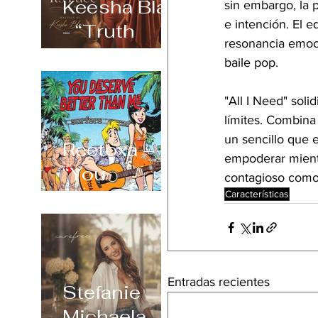
Keesha Blair
sin embargo, la 
e intención. El e
- “Truth
resonancia emoci
Always
baile pop.
Shows Its
Face”
"All I Need" soli
límites. Combina 
un sencillo que 
Reetoxa –
empoderar mientr
“You
contagioso como 
Deserve
Características
Better Than
Me”
Entradas recientes
Stefanie
Michaela –