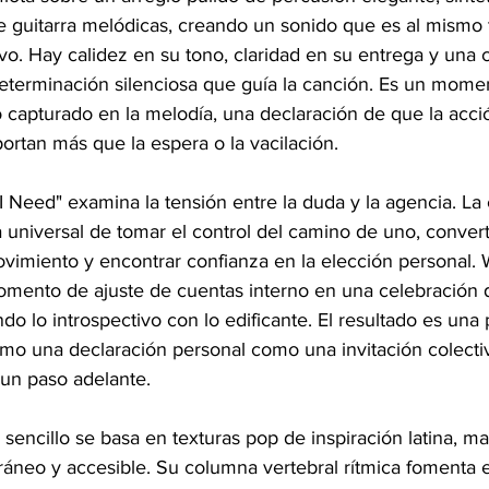
 de guitarra melódicas, creando un sonido que es al mismo
ivo. Hay calidez en su tono, claridad en su entrega y una c
terminación silenciosa que guía la canción. Es un mome
apturado en la melodía, una declaración de que la acció
ortan más que la espera o la vacilación.
 I Need" examina la tensión entre la duda y la agencia. La
 universal de tomar el control del camino de uno, converti
ovimiento y encontrar confianza en la elección personal. 
mento de ajuste de cuentas interno en una celebración d
o lo introspectivo con lo edificante. El resultado es una 
mo una declaración personal como una invitación colectiva
 un paso adelante.
 sencillo se basa en texturas pop de inspiración latina, m
neo y accesible. Su columna vertebral rítmica fomenta e