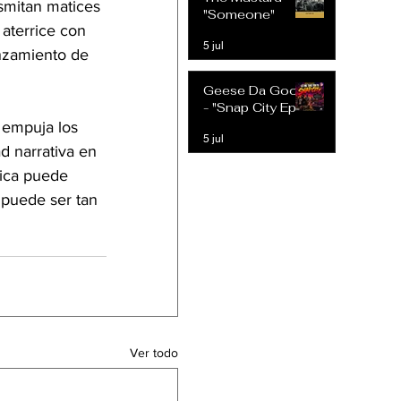
smitan matices 
Expectativas
"Someone"
Modernas
 aterrice con 
5 jul
anzamiento de 
Geese Da Goon
- "Snap City Ep"
e empuja los 
5 jul
d narrativa en 
ica puede 
 puede ser tan 
Ver todo