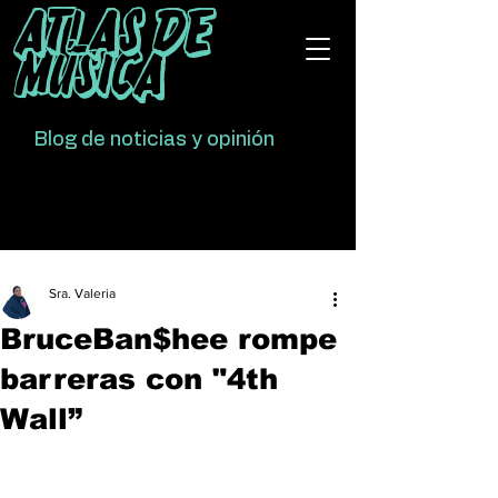
Atlas De
Música
Blog de noticias y opinión
Sra. Valeria
BruceBan$hee rompe
barreras con "4th
Wall”