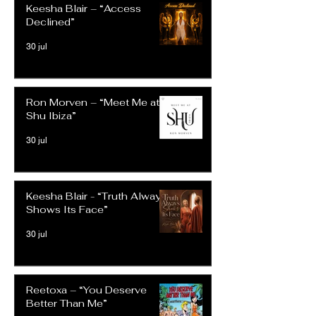
Keesha Blair – “Access
Declined”
30 jul
Ron Morven – “Meet Me at
Shu Ibiza”
30 jul
Keesha Blair - “Truth Always
Shows Its Face”
30 jul
Reetoxa – “You Deserve
Better Than Me”