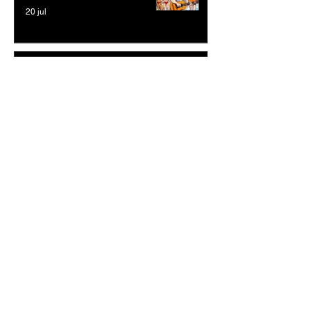
20 jul
Stefanie Michaela –
“Carefree”
20 jul
Cheryl Craigie – “What’s
Going On”
20 jul
Reetoxa –Demand
Perfection: Un Himno de
Rock Intrépido que Desafía
las Expectativas Modernas
20 jul