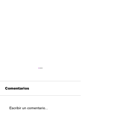
Comentarios
Reetoxa –Demand
4fro Nick – “D
Escribir un comentario...