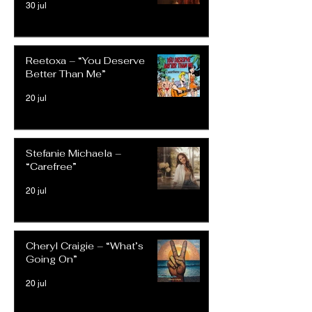
30 jul
Reetoxa – “You Deserve
Better Than Me”
20 jul
Stefanie Michaela –
“Carefree”
20 jul
Cheryl Craigie – “What’s
Going On”
20 jul