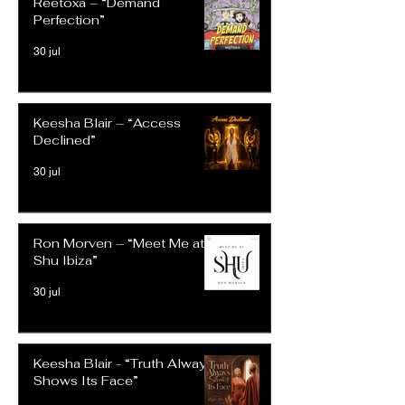
Reetoxa – “Demand
Perfection”
30 jul
Keesha Blair – “Access
Declined”
30 jul
Ron Morven – “Meet Me at
Shu Ibiza”
30 jul
Keesha Blair - “Truth Always
Shows Its Face”