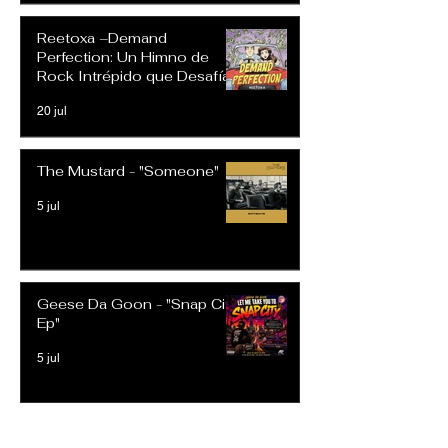
Reetoxa –Demand
Perfection: Un Himno de
Rock Intrépido que Desafía
las Expectativas Modernas
20 jul
The Mustard - "Someone"
5 jul
Geese Da Goon - "Snap City
Ep"
5 jul