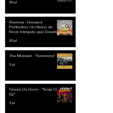
20 jul
Reetoxa –Demand
Perfection: Un Himno de
Rock Intrépido que Desafía
las Expectativas Modernas
20 jul
The Mustard - "Someone"
5 jul
Geese Da Goon - "Snap City
Ep"
5 jul