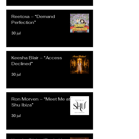
Reetoxa – “Demand
Perfection”
30 jul
Keesha Blair – “Access
Declined”
30 jul
Ron Morven – “Meet Me at
Shu Ibiza”
30 jul