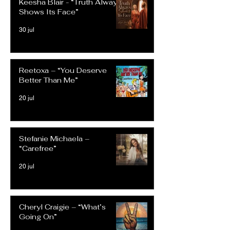
Keesha Blair - “Truth Always
Shows Its Face”
30 jul
Reetoxa – “You Deserve
Better Than Me”
20 jul
Stefanie Michaela –
“Carefree”
20 jul
Cheryl Craigie – “What’s
Going On”