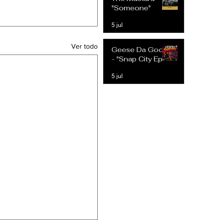
Expectativas
"Someone"
Modernas
5 jul
Ver todo
Geese Da Goon
- "Snap City Ep"
5 jul