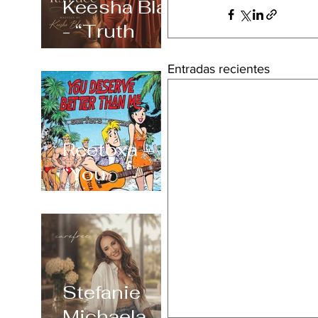
Keesha Blair
- “Truth
Always
Entradas recientes
Shows Its
Face”
Reetoxa –
“You
Deserve
Better Than
Me”
Stefanie
Michaela –