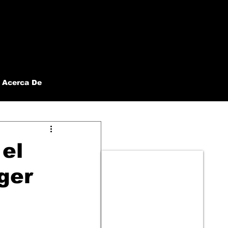
Acerca De
 el
ger