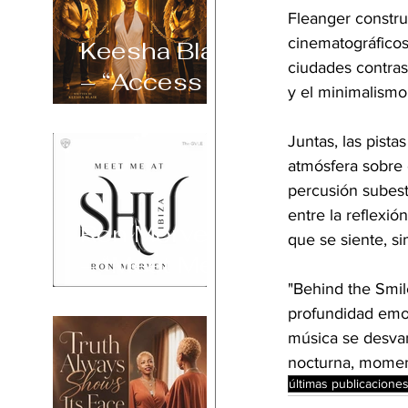
Fleanger constru
cinematográficos 
Keesha Blair
ciudades contras
– “Access
y el minimalismo
Declined”
Juntas, las pist
atmósfera sobre 
percusión subesti
entre la reflexió
Ron Morven
que se siente, s
– “Meet Me
"Behind the Smil
at Shu Ibiza”
profundidad emo
música se desvane
nocturna, moment
últimas publicacione