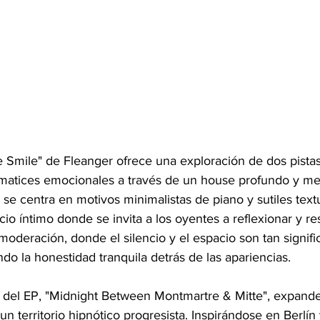
e Smile" de Fleanger ofrece una exploración de dos pista
 matices emocionales a través de un house profundo y mel
 se centra en motivos minimalistas de piano y sutiles textu
o íntimo donde se invita a los oyentes a reflexionar y res
moderación, donde el silencio y el espacio son tan signif
do la honestidad tranquila detrás de las apariencias.
 del EP, "Midnight Between Montmartre & Mitte", expand
n territorio hipnótico progresista. Inspirándose en Berlín y