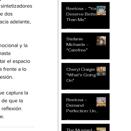
sintetizadores 
Reetoxa – “You
re dos 
Deserve Better
Than Me”
acia adelante, 
20 jul
Stefanie
Michaela –
ocional y la 
“Carefree”
hasta 
20 jul
tar el espacio 
 frente a lo 
Cheryl Craigie –
“What’s Going
esión.
On”
20 jul
e captura la 
Reetoxa –
 de que la 
Demand
 reflexión 
Perfection: Un
e.
Himno de Rock
20 jul
Intrépido que
Desafía las
The Mustard -