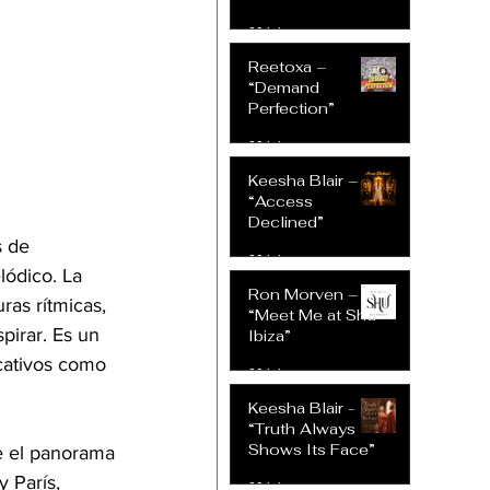
30 jul
Reetoxa –
“Demand
Perfection”
30 jul
Keesha Blair –
“Access
Declined”
s de 
30 jul
ódico. La 
Ron Morven –
ras rítmicas, 
“Meet Me at Shu
pirar. Es un 
Ibiza”
icativos como 
30 jul
Keesha Blair -
“Truth Always
Shows Its Face”
e el panorama 
 París, 
30 jul