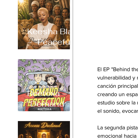
Keesha Blair
– “Peaceful
Power”
El EP "Behind th
vulnerabilidad y
canción principal
Reetoxa –
creando un espaci
“Demand
estudio sobre la 
el sonido, evocan
Perfection”
La segunda pista
emocional hacia u