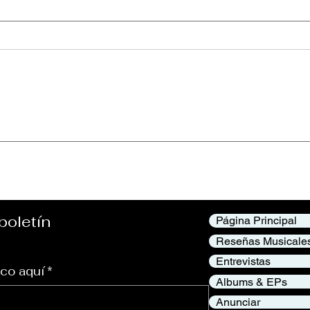
cess Declined”
Reetoxa – “You De
Me”
boletín
Página Principal
Reseñas Musicale
Entrevistas
ico aquí
*
Albums & EPs
Anunciar