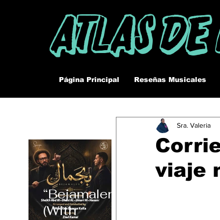
Atlas De
Página Principal
Reseñas Musicales
Sra. Valeria
Corrie
viaje
“Bejamalen”
(With