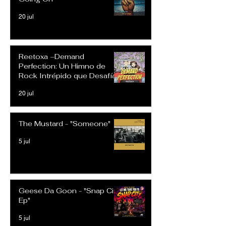
20 jul
Reetoxa –Demand
Perfection: Un Himno de
Rock Intrépido que Desafía
las Expectativas Modernas
20 jul
The Mustard - "Someone"
5 jul
Geese Da Goon - "Snap City
Ep"
5 jul