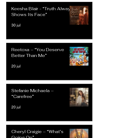
Keesha Blair - “Truth Always
Shows Its Face”
30 jul
Reetoxa – “You Deserve
Better Than Me”
20 jul
Stefanie Michaela –
“Carefree”
20 jul
Cheryl Craigie – “What’s
Going On”