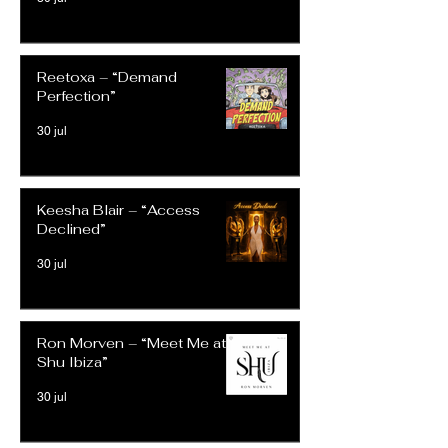
Reetoxa – “Demand
Perfection”
30 jul
Keesha Blair – “Access
Declined”
30 jul
Ron Morven – “Meet Me at
Shu Ibiza”
30 jul