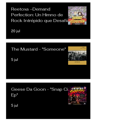
Reetoxa –Demand
Perfection: Un Himno de
Rock Intrépido que Desafía
las Expectativas Modernas
20 jul
The Mustard - "Someone"
5 jul
Geese Da Goon - "Snap City
Ep"
5 jul