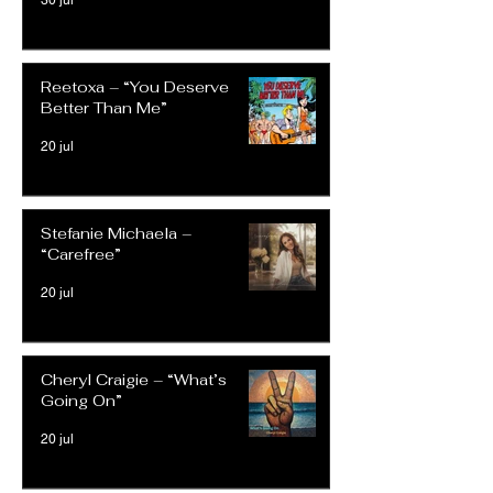
30 jul
Reetoxa – “You Deserve
Better Than Me”
20 jul
Stefanie Michaela –
“Carefree”
20 jul
Cheryl Craigie – “What’s
Going On”
20 jul