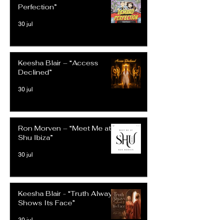
Perfection”
30 jul
Keesha Blair – “Access
Declined”
30 jul
Ron Morven – “Meet Me at
Shu Ibiza”
30 jul
Keesha Blair - “Truth Always
Shows Its Face”