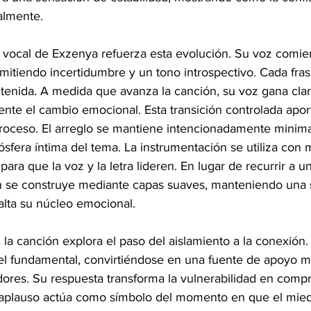
almente.
n vocal de Exzenya refuerza esta evolución. Su voz comie
smitiendo incertidumbre y un tono introspectivo. Cada fra
ntenida. A medida que avanza la canción, su voz gana clar
mente el cambio emocional. Esta transición controlada apor
proceso. El arreglo se mantiene intencionadamente minimal
sfera íntima del tema. La instrumentación se utiliza con 
ara que la voz y la letra lideren. En lugar de recurrir a 
ón se construye mediante capas suaves, manteniendo una 
alta su núcleo emocional.
o, la canción explora el paso del aislamiento a la conexión.
el fundamental, convirtiéndose en una fuente de apoyo m
ores. Su respuesta transforma la vulnerabilidad en comp
l aplauso actúa como símbolo del momento en que el mie