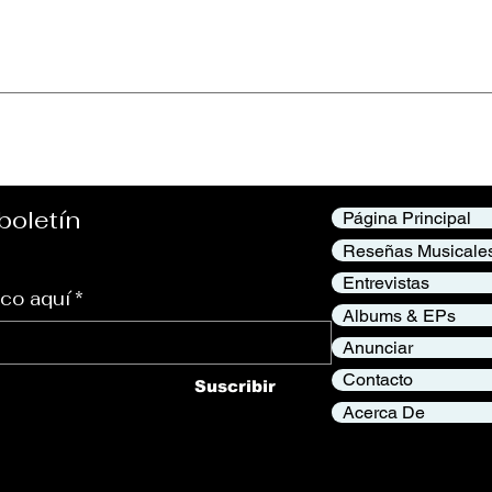
aceful Power”
Keesha Blair - “Tr
Its Face”
boletín
Página Principal
Reseñas Musicale
Entrevistas
ico aquí
*
Albums & EPs
Anunciar
Contacto
Suscribir
Acerca De