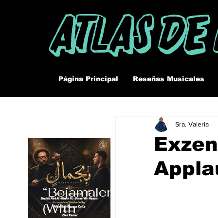
Atlas De
Página Principal
Reseñas Musicales
Sra. Valeria
Exzen
Appla
“Bejamalen”
(With