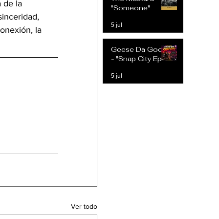
 de la 
Expectativas
"Someone"
Modernas
sinceridad, 
5 jul
onexión, la 
Geese Da Goon
- "Snap City Ep"
5 jul
Ver todo