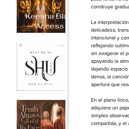
construye gradu
Keesha Blair
La interpretació
– “Access
delicadeza, tran
Declined”
intencional y co
reflejando sutil
sin exagerar el 
apoyando la atmó
dejando espacio p
Ron Morven
densa, la canci
– “Meet Me
apertura que res
at Shu Ibiza”
En el plano líric
adquiere un pap
simples observad
compartida, y e