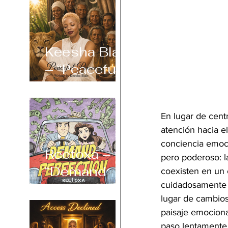
Keesha Blair
– “Peaceful
Power”
En lugar de cent
atención hacia e
conciencia emoc
Reetoxa –
pero poderoso: la
“Demand
coexisten en un e
cuidadosamente m
Perfection”
lugar de cambios
paisaje emociona
paso lentamente 