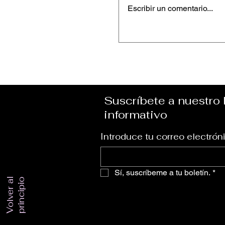
Escribir un comentario...
Keesha Blair – “Pe
Suscríbete a nuestro 
informativo
Introduce tu correo electrón
Sí, suscríbeme a tu boletín.
*
V
o
l
v
e
r
a
l
p
r
i
n
c
i
p
i
o