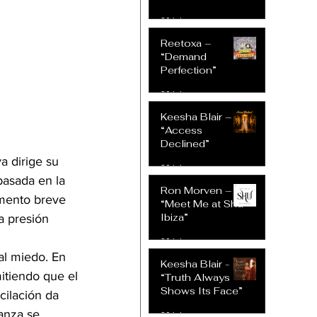
30 jul
Reetoxa –
“Demand
Perfection”
30 jul
Keesha Blair –
“Access
Declined”
 dirige su 
30 jul
basada en la 
Ron Morven –
mento breve 
“Meet Me at Shu
Ibiza”
a presión 
30 jul
al miedo. En 
Keesha Blair -
itiendo que el 
“Truth Always
Shows Its Face”
ilación da 
anza se 
30 jul