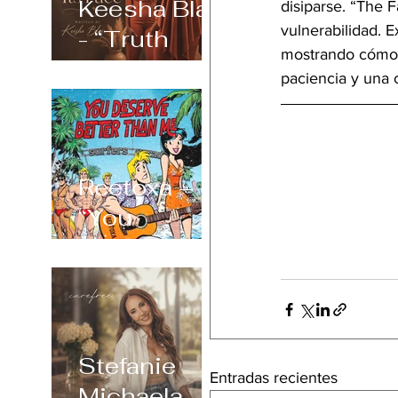
Keesha Blair
disiparse. “The 
vulnerabilidad. E
- “Truth
mostrando cómo l
Always
paciencia y una 
Shows Its
Face”
Reetoxa –
“You
Deserve
Better Than
Me”
Stefanie
Entradas recientes
Michaela –