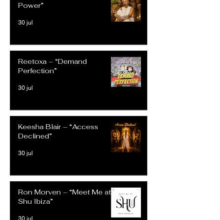
Power”
30 jul
Reetoxa – “Demand
Perfection”
30 jul
Keesha Blair – “Access
Declined”
30 jul
Ron Morven – “Meet Me at
Shu Ibiza”
30 jul