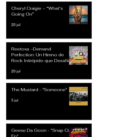
Cheryl Craigie – “What’s
Going On”
20 jul
Reetoxa –Demand
Perfection: Un Himno de
Rock Intrépido que Desafía
las Expectativas Modernas
20 jul
The Mustard - "Someone"
5 jul
Geese Da Goon - "Snap City
Ep"