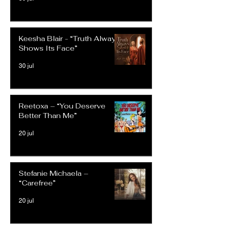
Keesha Blair - “Truth Always
Shows Its Face”
30 jul
Reetoxa – “You Deserve
Better Than Me”
20 jul
Stefanie Michaela –
“Carefree”
20 jul