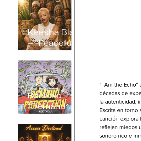
Keesha Blair
– “Peaceful
Power”
"I Am the Echo" 
décadas de exper
Reetoxa –
la autenticidad,
“Demand
Escrita en torno 
Perfection”
canción explora 
reflejan miedos 
sonoro rico e in