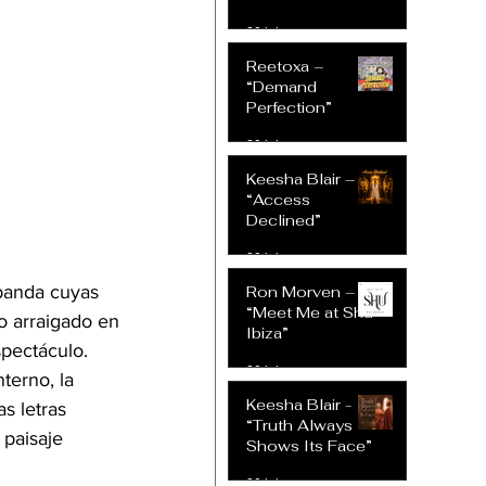
30 jul
Reetoxa –
“Demand
Perfection”
30 jul
Keesha Blair –
“Access
Declined”
30 jul
banda cuyas 
Ron Morven –
“Meet Me at Shu
o arraigado en 
Ibiza”
spectáculo.
30 jul
terno, la 
Keesha Blair -
s letras 
“Truth Always
 paisaje 
Shows Its Face”
30 jul