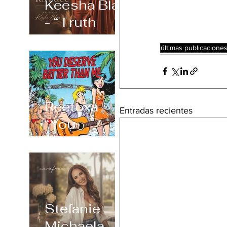
Keesha Blair
- “Truth
Always
últimas publicacione
Shows Its
Face”
Reetoxa –
Entradas recientes
“You
Deserve
Better Than
Me”
Stefanie
Michaela –