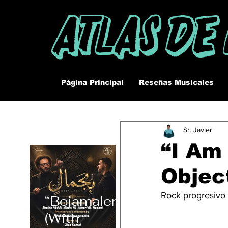
Atlas De
Página Principal
Reseñas Musicales
Sr. Javier
“I Am
Objec
Rock progresivo 
“Bejamalen”
(With