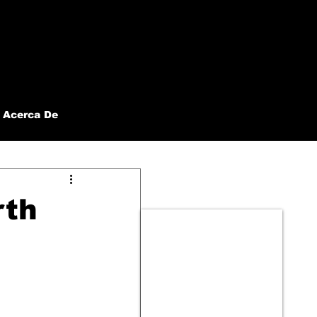
Acerca De
rth