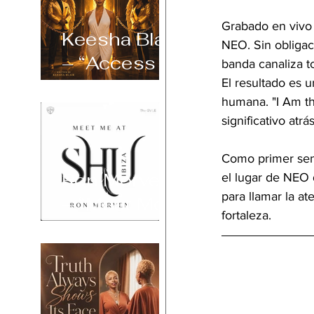
Grabado en vivo 
Keesha Blair
NEO. Sin obligaci
– “Access
banda canaliza t
Declined”
El resultado es 
humana. "I Am th
significativo atrás
Como primer senc
Ron Morven
el lugar de NEO 
para llamar la a
– “Meet Me
fortaleza.
at Shu Ibiza”