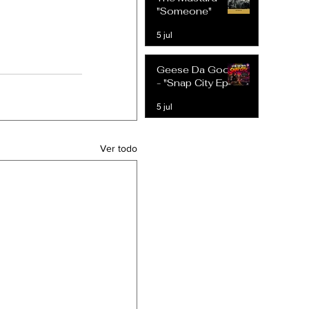
Expectativas
"Someone"
Modernas
5 jul
Geese Da Goon
- "Snap City Ep"
5 jul
Ver todo