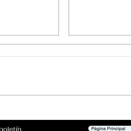
cess Declined”
Reetoxa – “You De
Me”
boletín
Página Principal