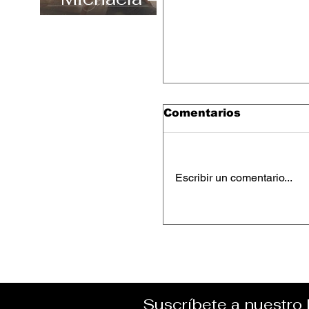
“Carefree”
Comentarios
Escribir un comentario...
Keesha Blair – “Ac
Suscríbete a nuestro 