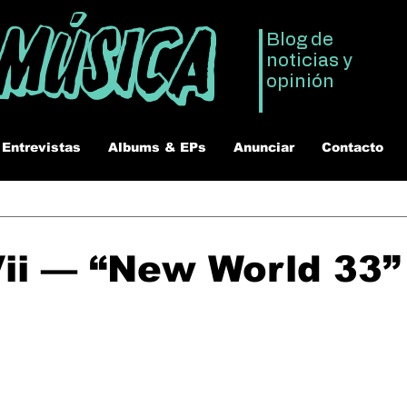
 Música
Blog de
noticias y
opinión
Entrevistas
Albums & EPs
Anunciar
Contacto
ii — “New World 33”