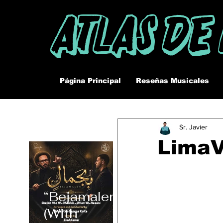
Atlas De
Página Principal
Reseñas Musicales
Sr. Javier
LimaV
“Bejamalen”
(With