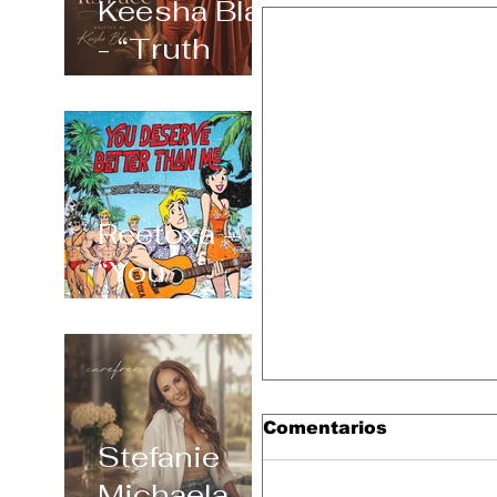
Keesha Blair
- “Truth
Always
Shows Its
Face”
Reetoxa –
“You
Deserve
Better Than
Me”
Comentarios
Stefanie
Michaela –