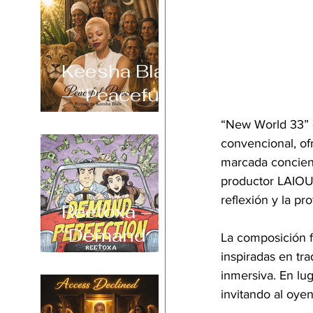
Keesha Blair
– “Peaceful
Power”
“New World 33” 
convencional, ofr
marcada concienc
productor LAIOUN
reflexión y la p
Reetoxa –
“Demand
La composición f
Perfection”
inspiradas en tra
inmersiva. En lug
invitando al oye