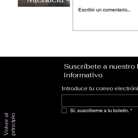
“Carefree”
Escribir un comentario...
Cheryl Craigie – “
Suscríbete a nuestro 
informativo
Introduce tu correo electrón
Sí, suscríbeme a tu boletín.
*
V
o
l
v
e
r
a
l
p
r
i
n
c
i
p
i
o