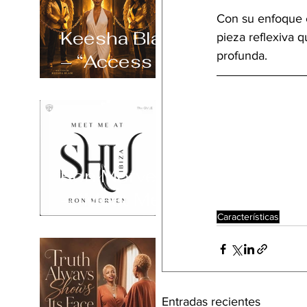
Con su enfoque e
Keesha Blair
pieza reflexiva 
profunda.
– “Access
Declined”
Ron Morven
– “Meet Me
at Shu Ibiza”
Características
Entradas recientes