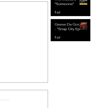
Expectativas
"Someone"
Modernas
5 jul
Geese Da Goon
- "Snap City Ep"
5 jul