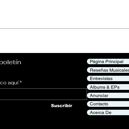
What’s Going On”
Reetoxa –Demand P
Himno de Rock Int
Desafía las Expec
boletín
Página Principal
Reseñas Musicale
Entrevistas
ico aquí
*
Albums & EPs
Anunciar
Contacto
Suscribir
Acerca De