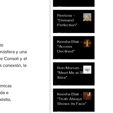
30 jul
Reetoxa –
“Demand
Perfection”
30 jul
Keesha Blair –
to 
“Access
Declined”
tmósfera y una 
 Consoli y el 
30 jul
 conexión, la 
Ron Morven –
“Meet Me at Shu
Ibiza”
tmicas 
30 jul
ida e 
Keesha Blair -
“Truth Always
ósito, 
Shows Its Face”
30 jul