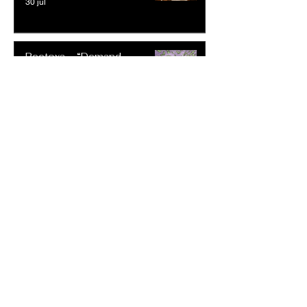
30 jul
Reetoxa – “Demand
Perfection”
30 jul
Keesha Blair – “Access
Declined”
30 jul
Ron Morven – “Meet Me at
Shu Ibiza”
30 jul