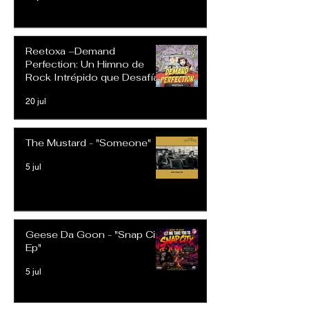
Reetoxa –Demand
Perfection: Un Himno de
Rock Intrépido que Desafía
las Expectativas Modernas
20 jul
The Mustard - "Someone"
5 jul
Geese Da Goon - "Snap City
Ep"
5 jul