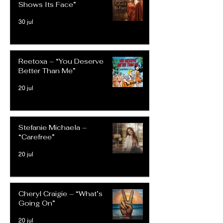
Shows Its Face”
30 jul
Reetoxa – “You Deserve
Better Than Me”
20 jul
Stefanie Michaela –
“Carefree”
20 jul
Cheryl Craigie – “What’s
Going On”
20 jul