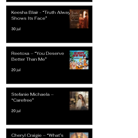
Keesha Blair - “Truth Always
Shows Its Face”
30 jul
Reetoxa – “You Deserve
Better Than Me”
20 jul
Stefanie Michaela –
“Carefree”
20 jul
Cheryl Craigie – “What’s