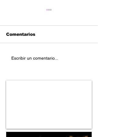
Comentarios
Reetoxa – “You
Stefanie Mich
Escribir un comentario...
Deserve Better Than
“Carefree”
Me”