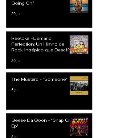
Going On”
20 jul
Reetoxa –Demand
Perfection: Un Himno de
Rock Intrépido que Desafía
las Expectativas Modernas
20 jul
The Mustard - "Someone"
5 jul
Geese Da Goon - "Snap City
Ep"
5 jul