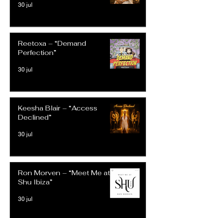
30 jul
Reetoxa – “Demand
Perfection”
30 jul
Keesha Blair – “Access
Declined”
30 jul
Ron Morven – “Meet Me at
Shu Ibiza”
30 jul