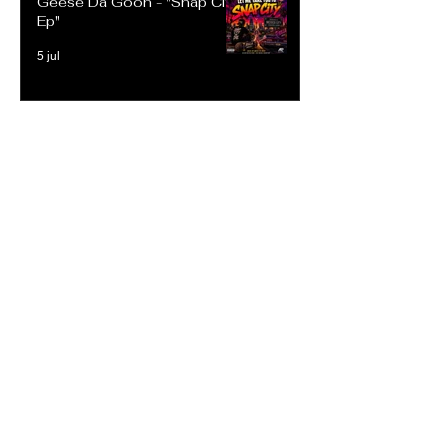
Geese Da Goon - "Snap City
Ep"
5 jul