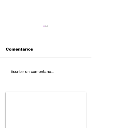
Comentarios
Consequential — “I’m
"Four Lemma
Escribir un comentario...
Alive”
UDEiGWE