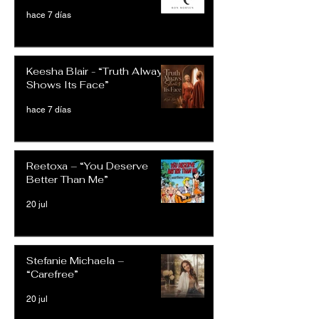
hace 7 días
Keesha Blair - “Truth Always
Shows Its Face”
hace 7 días
Reetoxa – “You Deserve
Better Than Me”
20 jul
Stefanie Michaela –
“Carefree”
20 jul