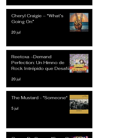
Cheryl Craigie – “What’s
Going On”
20 jul
Reetoxa –Demand
Perfection: Un Himno de
Rock Intrépido que Desafía
las Expectativas Modernas
20 jul
The Mustard - "Someone"
5 jul