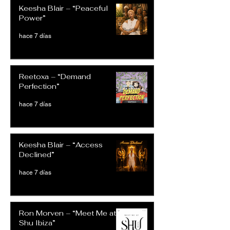
Keesha Blair – “Peaceful
Power”
hace 7 días
Reetoxa – “Demand
Perfection”
hace 7 días
Keesha Blair – “Access
Declined”
hace 7 días
Ron Morven – “Meet Me at
Shu Ibiza”