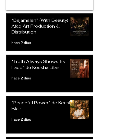
“Bejamalen” (With Beauty) –
Afaq Art Production &
Distribution
hace 2 días
“Truth Always Shows Its
Face” de Keesha Blair
hace 2 días
“Peaceful Power” de Keesha
Blair
hace 2 días