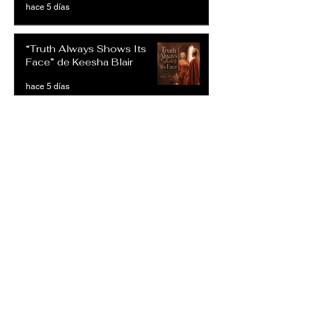
hace 5 días
“Truth Always Shows Its
Face” de Keesha Blair
hace 5 días
“Peaceful Power” de Keesha
Blair
hace 5 días
Keesha Blair – “Peaceful
Power”
30 jul