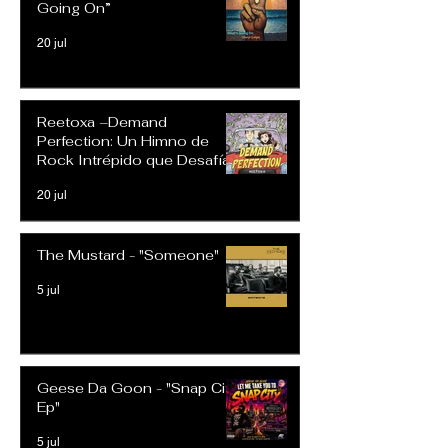
Going On”
20 jul
Reetoxa –Demand
Perfection: Un Himno de
Rock Intrépido que Desafía
las Expectativas Modernas
20 jul
The Mustard - "Someone"
5 jul
Geese Da Goon - "Snap City
Ep"
5 jul