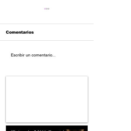
Comentarios
Reetoxa – “You
Stefanie Mich
Escribir un comentario...
Deserve Better Than
“Carefree”
Me”