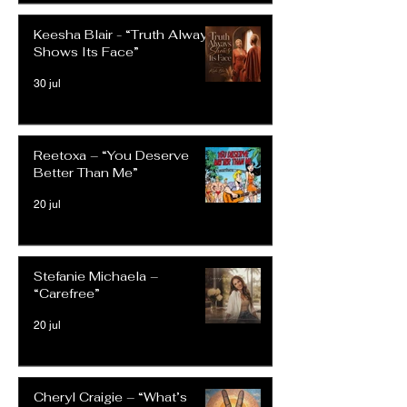
Keesha Blair - “Truth Always
Shows Its Face”
30 jul
Reetoxa – “You Deserve
Better Than Me”
20 jul
Stefanie Michaela –
“Carefree”
20 jul
Cheryl Craigie – “What’s