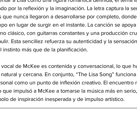
entar a Lisa como una figura romántica definida, el tema l
ado por la reflexión y la imaginación. La letra captura la s
 que nunca llegaron a desarrollarse por completo, donde e
po en lugar de surgir en el instante. La canción se apoya 
ano clásico, con guitarras constantes y una producción cru
ulir. Esta sencillez refuerza su autenticidad y la sensació
 instinto más que de la planificación. 
n vocal de McKee es contenida y conversacional, lo que h
a natural y cercana. En conjunto, “The Lisa Song” funcion
rsonal como un punto de inflexión creativo. El encuentro n
o que impulsó a McKee a tomarse la música más en serio,
olo de inspiración inesperada y de impulso artístico.