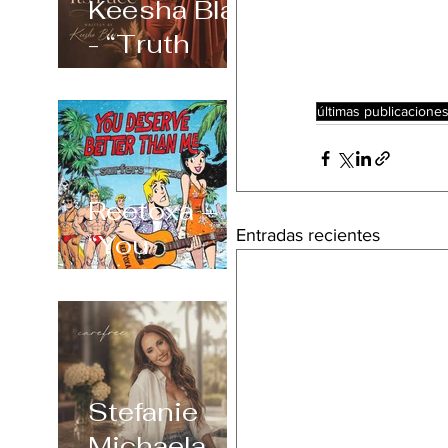
Keesha Blair
- “Truth
Always
Shows Its
últimas publicacione
Face”
Reetoxa –
Entradas recientes
“You
Deserve
Better Than
Me”
Stefanie
Michaela –