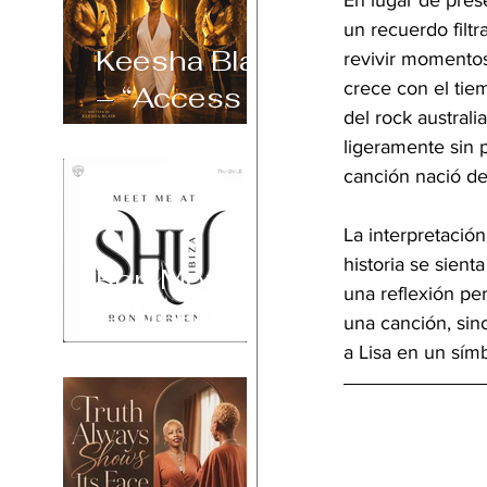
En lugar de pres
un recuerdo filtr
Keesha Blair
revivir momentos
crece con el tiem
– “Access
del rock australi
Declined”
ligeramente sin p
canción nació del
La interpretació
historia se sient
Ron Morven
una reflexión pe
– “Meet Me
una canción, sin
at Shu Ibiza”
a Lisa en un símb