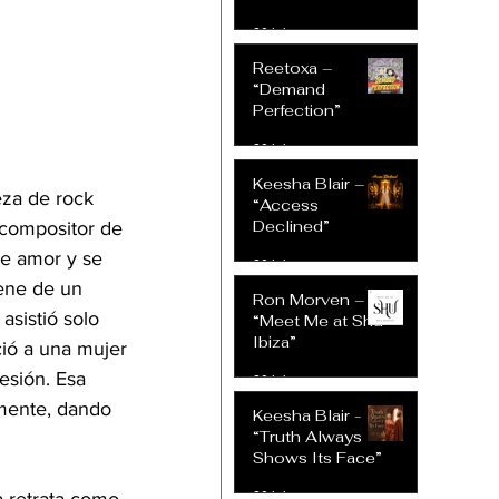
30 jul
Reetoxa –
“Demand
Perfection”
30 jul
Keesha Blair –
za de rock 
“Access
Declined”
 compositor de 
de amor y se 
30 jul
ene de un 
Ron Morven –
sistió solo 
“Meet Me at Shu
Ibiza”
ió a una mujer 
esión. Esa 
30 jul
 mente, dando 
Keesha Blair -
“Truth Always
Shows Its Face”
30 jul