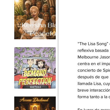
Keesha Blair
– “Peaceful
Power”
“The Lisa Song” 
reflexiva basada
Melbourne Jason 
centra en el imp
concierto de Spi
Reetoxa –
después de que l
“Demand
llamada Lisa, cu
Perfection”
breve interacció
forma tanto a la