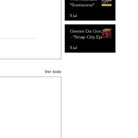
Expectativas
"Someone"
Modernas
5 jul
Geese Da Goon
- "Snap City Ep"
5 jul
Ver todo