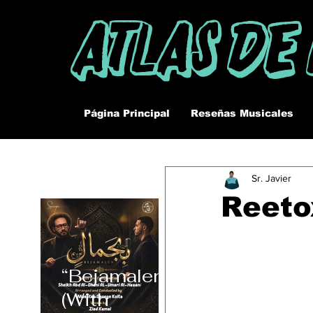
Atlas De
Página Principal
Reseñas Musicales
Sr. Javier
Reeto
“Bejamalen”
(With