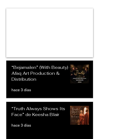
“Bejamalen” (With Beauty) –
Afaq Art Production &
Distribution
hace 3 días
“Truth Always Shows Its
Face” de Keesha Blair
hace 3 días