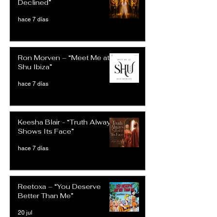
Declined”
hace 7 días
Ron Morven – “Meet Me at
Shu Ibiza”
hace 7 días
Keesha Blair - “Truth Always
Shows Its Face”
hace 7 días
Reetoxa – “You Deserve
Better Than Me”
20 jul