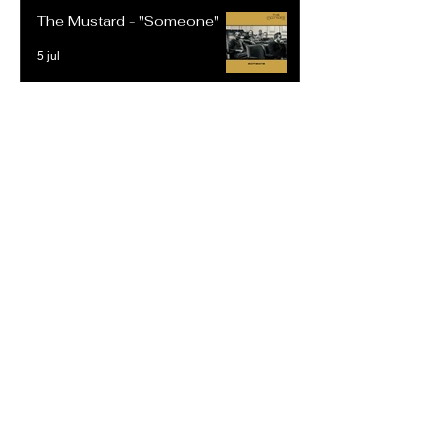
The Mustard - "Someone"
5 jul
Geese Da Goon - "Snap City
Ep"
5 jul