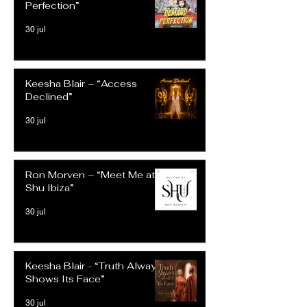
Perfection”
30 jul
Keesha Blair – “Access
Declined”
30 jul
Ron Morven – “Meet Me at
Shu Ibiza”
30 jul
Keesha Blair - “Truth Always
Shows Its Face”
30 jul