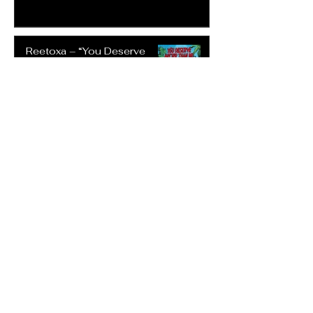
Reetoxa – “You Deserve
Better Than Me”
20 jul
Stefanie Michaela –
“Carefree”
20 jul
Cheryl Craigie – “What’s
Going On”
20 jul