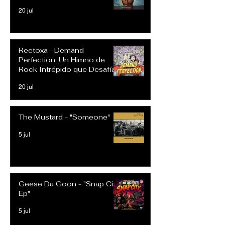
20 jul
Reetoxa –Demand
Perfection: Un Himno de
Rock Intrépido que Desafía
las Expectativas Modernas
20 jul
The Mustard - "Someone"
5 jul
Geese Da Goon - "Snap City
Ep"
5 jul