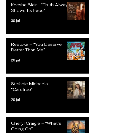
Keesha Blair - “Truth Always
Shows Its Face”
30 jul
Reetoxa – “You Deserve
Better Than Me”
20 jul
Stefanie Michaela –
“Carefree”
20 jul
Cheryl Craigie – “What’s
Going On”