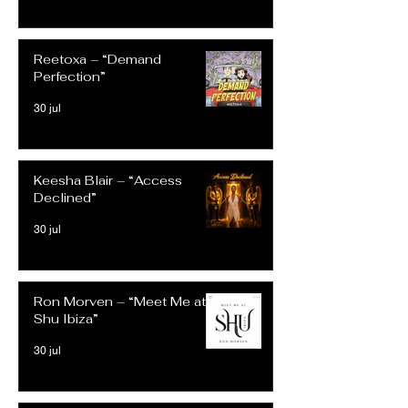
Reetoxa – “Demand
Perfection”
30 jul
Keesha Blair – “Access
Declined”
30 jul
Ron Morven – “Meet Me at
Shu Ibiza”
30 jul