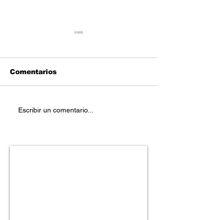
Comentarios
Reetoxa – “Bo
Geese Da Goon -
Escribir un comentario...
"Snap City Ep"