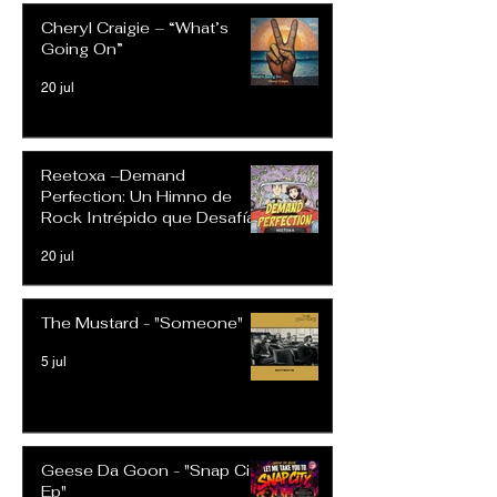
Cheryl Craigie – “What’s
Going On”
20 jul
Reetoxa –Demand
Perfection: Un Himno de
Rock Intrépido que Desafía
las Expectativas Modernas
20 jul
The Mustard - "Someone"
5 jul
Geese Da Goon - "Snap City
Ep"