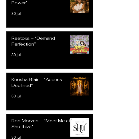
Power”
30 jul
Reetoxa – “Demand
Perfection”
30 jul
Keesha Blair – “Access
Declined”
30 jul
Ron Morven – “Meet Me at
Shu Ibiza”
30 jul