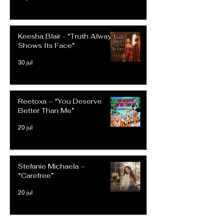
Keesha Blair - “Truth Always
Shows Its Face”
30 jul
Reetoxa – “You Deserve
Better Than Me”
20 jul
Stefanie Michaela –
“Carefree”
20 jul