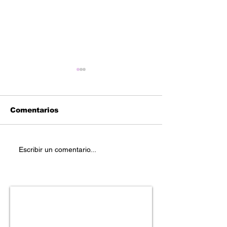
Comentarios
Reetoxa – “Bo
Geese Da Goon -
Escribir un comentario...
"Snap City Ep"