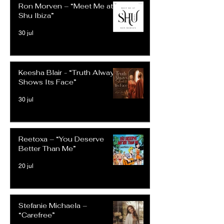
Ron Morven – “Meet Me at
Shu Ibiza”
30 jul
Keesha Blair - “Truth Always
Shows Its Face”
30 jul
Reetoxa – “You Deserve
Better Than Me”
20 jul
Stefanie Michaela –
“Carefree”