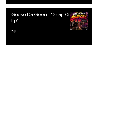
Geese Da Goon - "Snap City
Ep"
5 jul