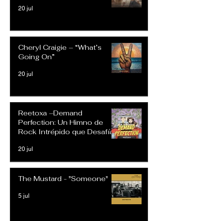
20 jul
Cheryl Craigie – “What’s
Going On”
20 jul
Reetoxa –Demand
Perfection: Un Himno de
Rock Intrépido que Desafía
las Expectativas Modernas
20 jul
The Mustard - "Someone"
5 jul