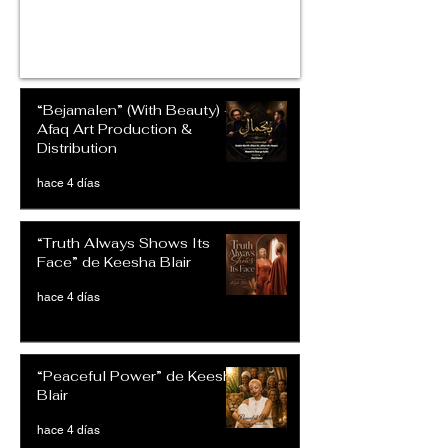
“Bejamalen” (With Beauty) –
Afaq Art Production &
Distribution
hace 4 días
“Truth Always Shows Its
Face” de Keesha Blair
hace 4 días
“Peaceful Power” de Keesha
Blair
hace 4 días