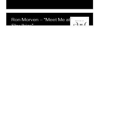
Ron Morven – “Meet Me at
Shu Ibiza”
30 jul
Keesha Blair - “Truth Always
Shows Its Face”
30 jul
Reetoxa – “You Deserve
Better Than Me”
20 jul