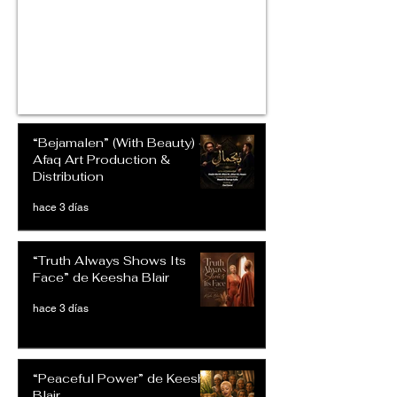
“Bejamalen” (With Beauty) –
Afaq Art Production &
Distribution
hace 3 días
“Truth Always Shows Its
Face” de Keesha Blair
hace 3 días
“Peaceful Power” de Keesha
Blair