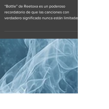
Sr. Javier
Reetoxa – “Bottle”
“Bottle” de Reetoxa es un poderoso
recordatorio de que las canciones con
verdadero significado nunca están limitadas
por el tiempo. Escrita originalmente por Jason
McKee cuando tenía apenas quince años, en
1995, la canción finalmente encuentra a su
público tres décadas después, llegando con
un renovado sentido de propósito y una
mayor profundidad emocional. Lejos de
sentirse como una reliquia olvidada, se
presenta como una reflexión atemporal sobre
la amistad, la resiliencia