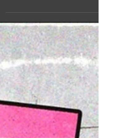
Geese Da Goon rinde homenaje a la vibrante
cultura del patinaje sobre ruedas de
Washington D. C. con el dinámico Snap City
Ep. A lo largo de cuatro canciones, el
proyecto captura la energía, el movimiento y
el espíritu comunitario que caracterizan la
escena Snap City. Inspirándose en el hip-hop,
la música dance y los sonidos regionales de
clubes, el EP ha sido creado específicamente
para la pista de patinaje, aunque también
conecta con un público más amplio. Más que
un simple