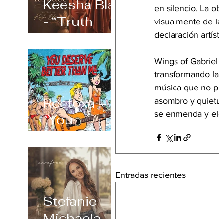
Keesha Blair
en silencio. La o
- “Truth
visualmente de l
Always
declaración artíst
Shows Its
Wings of Gabriel
Face”
transformando la
música que no pi
Reetoxa –
asombro y quietu
se enmenda y ele
“You
Deserve
Better Than
Me”
Entradas recientes
Stefanie
Michaela –