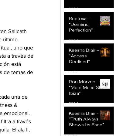
30 jul
Reetoxa –
“Demand
Perfection”
en Salicath 
 último. 
30 jul
itual, uno que 
Keesha Blair –
a a través de 
“Access
Declined”
ción está 
és de temas de 
30 jul
Ron Morven –
“Meet Me at Shu
Ibiza”
 cada una de 
30 jul
ftness & 
a emocional. 
Keesha Blair -
“Truth Always
ltra a través 
Shows Its Face”
la. El ala II, 
30 jul