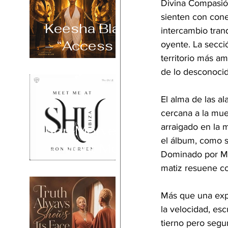
Divina Compasión
sienten con conex
Keesha Blair
intercambio tranq
– “Access
oyente. La secció
territorio más am
Declined”
de lo desconocido
El alma de las a
cercana a la mue
arraigado en la 
Ron Morven
el álbum, como s
– “Meet Me
Dominado por Mar
at Shu Ibiza”
matiz resuene co
Más que una expe
la velocidad, es
tierno pero segu