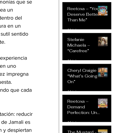
rmonías que se 
Reetoxa – “You
rea un 
Deserve Better
dentro del 
Than Me”
ura en un 
20 jul
util sentido 
Stefanie
te.
Michaela –
“Carefree”
 experiencia 
20 jul
 en uno 
Cheryl Craigie –
tez impregna 
“What’s Going
On”
esta. 
iendo que cada 
20 jul
Reetoxa –
Demand
Perfection: Un
ación: reducir 
Himno de Rock
 de Jamali es 
20 jul
Intrépido que
Desafía las
 y despiertan 
The Mustard -