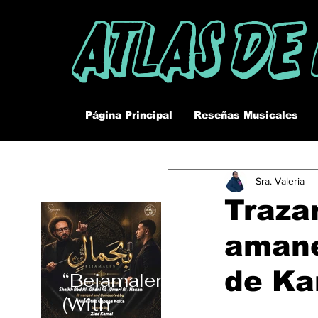
Atlas De
Página Principal
Reseñas Musicales
Sra. Valeria
Trazan
amane
de Ka
“Bejamalen”
(With