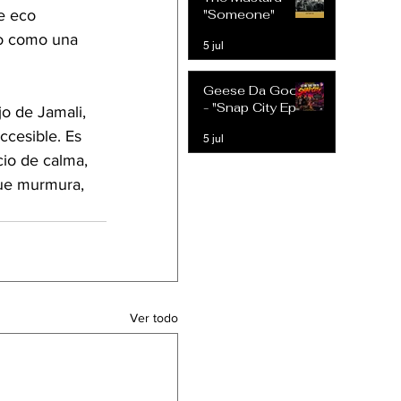
Expectativas
"Someone"
e eco 
Modernas
to como una 
5 jul
Geese Da Goon
- "Snap City Ep"
o de Jamali, 
cesible. Es 
5 jul
io de calma, 
que murmura, 
Ver todo