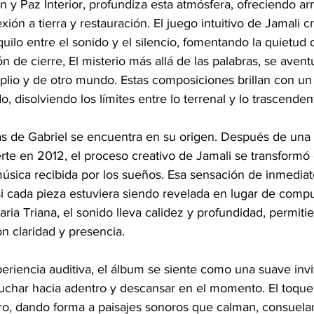
 y Paz Interior, profundiza esta atmósfera, ofreciendo a
ión a tierra y restauración. El juego intuitivo de Jamali c
uilo entre el sonido y el silencio, fomentando la quietud 
n de cierre, El misterio más allá de las palabras, se avent
plio y de otro mundo. Estas composiciones brillan con un s
, disolviendo los límites entre lo terrenal y lo trascenden
las de Gabriel se encuentra en su origen. Después de una
rte en 2012, el proceso creativo de Jamali se transformó
música recibida por los sueños. Esa sensación de inmedia
i cada pieza estuviera siendo revelada en lugar de compu
ia Triana, el sonido lleva calidez y profundidad, permit
n claridad y presencia.
riencia auditiva, el álbum se siente como una suave invit
cuchar hacia adentro y descansar en el momento. El toque
ro, dando forma a paisajes sonoros que calman, consuelan