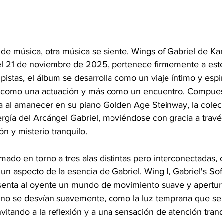
de música, otra música se siente. Wings of Gabriel de Kar
el 21 de noviembre de 2025, pertenece firmemente a este
istas, el álbum se desarrolla como un viaje íntimo y espir
 como una actuación y más como un encuentro. Compuest
 al amanecer en su piano Golden Age Steinway, la colec
ergía del Arcángel Gabriel, moviéndose con gracia a trav
n y misterio tranquilo.
rmado en torno a tres alas distintas pero interconectadas,
a un aspecto de la esencia de Gabriel. Wing I, Gabriel's So
senta al oyente un mundo de movimiento suave y apertur
iano se desvían suavemente, como la luz temprana que se fi
nvitando a la reflexión y a una sensación de atención tranqui