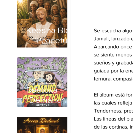
Keesha Blair
Se escucha algo 
– “Peaceful
Jamali, lanzado 
Abarcando once p
Power”
se siente menos
sueños y grabada
guiada por la en
ternura, compasió
Reetoxa –
El álbum está fo
“Demand
las cuales reflej
Perfection”
Tenderness, pre
Las líneas del p
de las cortinas, i