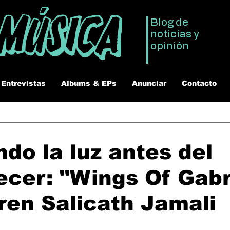
 Música
Blog de
noticias y
opinión
Entrevistas
Albums & EPs
Anunciar
Contacto
do la luz antes del
cer: "Wings Of Gabr
ren Salicath Jamali